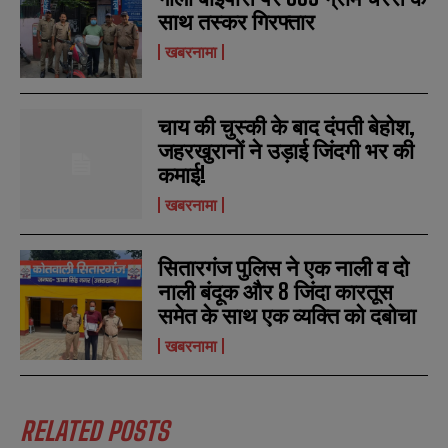
साथ तस्कर गिरफ्तार
खबरनामा
N
N
a
a
m
m
चाय की चुस्की के बाद दंपती बेहोश,
e
e
E
E
जहरखुरानों ने उड़ाई जिंदगी भर की
*
*
m
m
कमाई!
a
a
i
i
खबरनामा
N
N
l
l
u
u
*
*
m
m
b
b
सितारगंज पुलिस ने एक नाली व दो
SUBMIT
SUBMIT
e
e
नाली बंदूक और 8 जिंदा कारतूस
r
r
समेत के साथ एक व्यक्ति को दबोचा
s
s
खबरनामा
RELATED POSTS