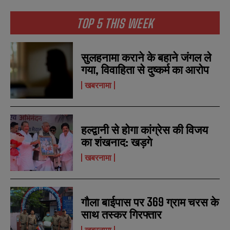
b
b
SUBMIT
SUBMIT
e
e
TOP 5 THIS WEEK
r
r
s
s
सुलहनामा कराने के बहाने जंगल ले
गया, विवाहिता से दुष्कर्म का आरोप
खबरनामा
हल्द्वानी से होगा कांग्रेस की विजय
का शंखनाद: खड़गे
खबरनामा
गौला बाईपास पर 369 ग्राम चरस के
साथ तस्कर गिरफ्तार
खबरनामा