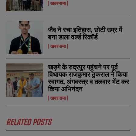
i
i
खबरनामा
N
N
l
l
u
u
*
*
m
m
b
b
SUBMIT
SUBMIT
e
e
जैद ने रचा इतिहास, छोटी उम्र में
r
r
बना डाला वर्ल्ड रिकॉर्ड
s
s
खबरनामा
खड़गे के रुद्रपुर पहुंचने पर पूर्व
विधायक राजकुमार ठुकराल ने किया
स्वागत, अंगवस्त्र व तलवार भेंट कर
किया अभिनंदन
खबरनामा
RELATED POSTS