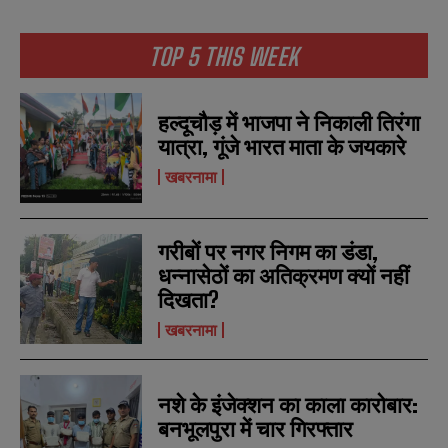
TOP 5 THIS WEEK
हल्दूचौड़ में भाजपा ने निकाली तिरंगा
यात्रा, गूंजे भारत माता के जयकारे
खबरनामा
गरीबों पर नगर निगम का डंडा,
धन्नासेठों का अतिक्रमण क्यों नहीं
दिखता?
खबरनामा
N
N
a
a
m
m
e
e
E
E
नशे के इंजेक्शन का काला कारोबार:
*
*
m
m
बनभूलपुरा में चार गिरफ्तार
a
a