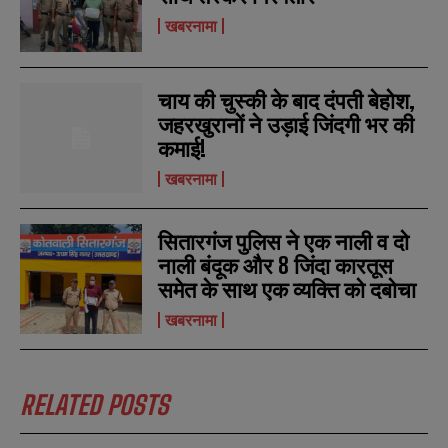
b
b
खबरनामा
SUBMIT
SUBMIT
e
e
r
r
s
s
चाय की चुस्की के बाद दंपती बेहोश,
जहरखुरानों ने उड़ाई जिंदगी भर की
कमाई!
खबरनामा
सितारगंज पुलिस ने एक नाली व दो
नाली बंदूक और 8 जिंदा कारतूस
समेत के साथ एक व्यक्ति को दबोचा
खबरनामा
RELATED POSTS