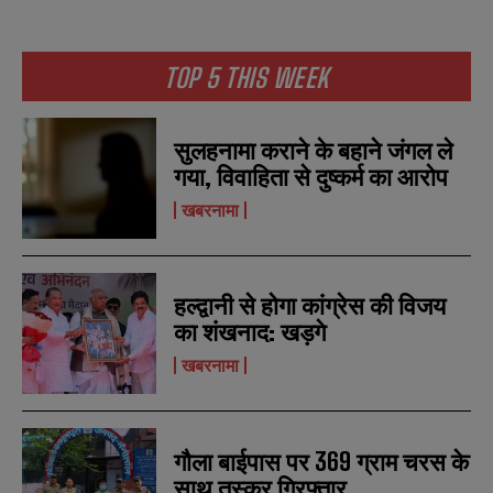
TOP 5 THIS WEEK
सुलहनामा कराने के बहाने जंगल ले
गया, विवाहिता से दुष्कर्म का आरोप
खबरनामा
हल्द्वानी से होगा कांग्रेस की विजय
N
N
का शंखनाद: खड़गे
a
a
m
m
खबरनामा
e
e
E
E
*
*
m
m
a
a
i
i
N
N
गौला बाईपास पर 369 ग्राम चरस के
l
l
u
u
*
*
साथ तस्कर गिरफ्तार
m
m