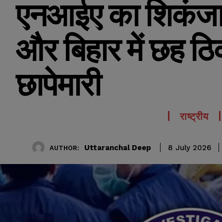
एनआईए का शिकंजा, 
और बिहार में छह ठि
छापेमारी
राष्ट्रीय
Uttaranchal Deep
8 July 2026
AUTHOR: