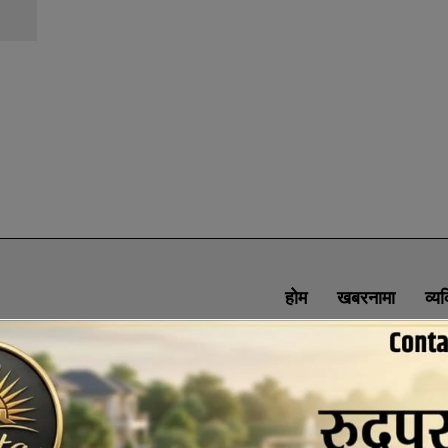
होम
खबरनामा
व्य