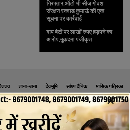
गिरफ्तार,ऑटो भी सीज गोवंश
संरक्षण स्क्वाड कुमाऊं की एक
सूचना पर कार्रवाई
बाप बेटों पर लाखों रुपए हड़पने का
आरोप,मुकदमा पंजीकृत
क्तितव
ताना-बाना
देवभूमि
सांध्य दैनिक
मासिक पत्रिका
ABOUT
CONTACT
PRIVACY POLICY
NEWSLETTER
CONTACT INFORMATION