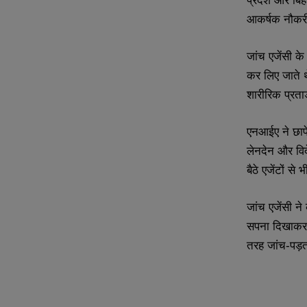
प्रदेश और बिह
आकर्षक नौकरी 
N
N
a
a
m
m
जांच एजेंसी क
e
e
E
E
*
*
m
m
कर लिए जाते थ
a
a
शारीरिक प्रता
i
i
N
N
l
l
u
u
*
*
m
m
एनआईए ने छापेम
b
b
लेनदेन और विद
e
e
r
r
बैठे एजेंटों से भी
s
s
जांच एजेंसी ने
सपना दिखाकर म
तरह जांच-पड़ता