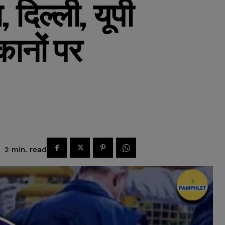
दिल्ली, यूपी
कानों पर
read
2
min.