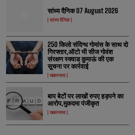
सांध्य दैनिक 07 August 2026
सांध्य दैनिक
250 किलो संदिग्ध गोमांस के साथ दो
N
N
गिरफ्तार,ऑटो भी सीज गोवंश
a
a
संरक्षण स्क्वाड कुमाऊं की एक
m
m
e
e
सूचना पर कार्रवाई
E
E
*
*
m
m
खबरनामा
a
a
i
i
N
N
l
l
u
u
*
*
m
m
बाप बेटों पर लाखों रुपए हड़पने का
b
b
आरोप,मुकदमा पंजीकृत
SUBMIT
SUBMIT
e
e
r
r
खबरनामा
s
s