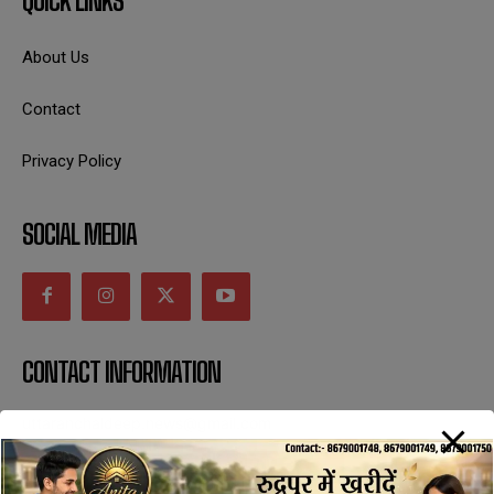
QUICK LINKS
About Us
Contact
Privacy Policy
SOCIAL MEDIA
CONTACT INFORMATION
uttaranchaldeep.news@gmail.com
SUBSCRIBE NOW