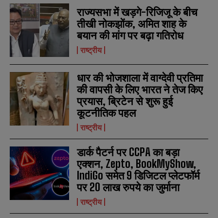
N
N
राज्यसभा में खड़गे-रिजिजू के बीच
a
a
तीखी नोकझोंक, अमित शाह के
m
m
बयान की मांग पर बढ़ा गतिरोध
e
e
E
E
*
*
m
m
राष्ट्रीय
a
a
i
i
N
N
l
l
धार की भोजशाला में वाग्देवी प्रतिमा
u
u
*
*
m
m
की वापसी के लिए भारत ने तेज किए
b
b
प्रयास, ब्रिटेन से शुरू हुई
SUBMIT
SUBMIT
e
e
कूटनीतिक पहल
r
r
s
s
राष्ट्रीय
डार्क पैटर्न पर CCPA का बड़ा
एक्शन, Zepto, BookMyShow,
IndiGo समेत 9 डिजिटल प्लेटफॉर्म
पर 20 लाख रुपये का जुर्माना
राष्ट्रीय