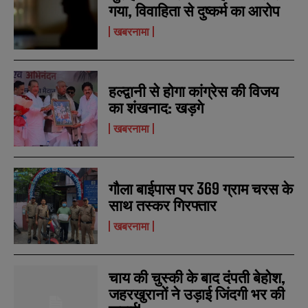
गया, विवाहिता से दुष्कर्म का आरोप
N
N
a
a
खबरनामा
m
m
e
e
E
E
*
*
m
m
a
a
हल्द्वानी से होगा कांग्रेस की विजय
i
i
N
N
l
l
का शंखनाद: खड़गे
u
u
*
*
m
m
खबरनामा
b
b
SUBMIT
SUBMIT
e
e
r
r
s
s
गौला बाईपास पर 369 ग्राम चरस के
साथ तस्कर गिरफ्तार
खबरनामा
चाय की चुस्की के बाद दंपती बेहोश,
जहरखुरानों ने उड़ाई जिंदगी भर की