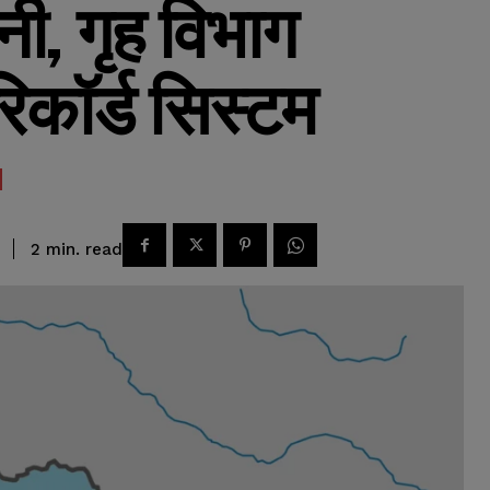
ी, गृह विभाग
कॉर्ड सिस्टम
read
2
min.