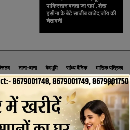
पाकिस्तान बनता जा रहा’, शेख
हसीना के बेटे साजीब वाजेद जॉय की
चेतावनी
क्तितव
ताना-बाना
देवभूमि
सांध्य दैनिक
मासिक पत्रिका
ABOUT
CONTACT
PRIVACY POLICY
NEWSLETTER
CONTACT INFORMATION
uttaranchaldeep.news@gmail.com