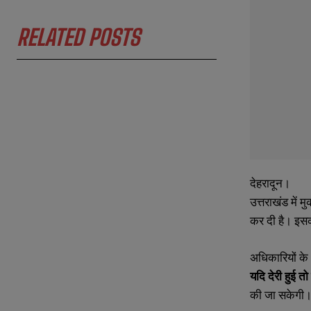
RELATED POSTS
N
N
a
a
m
m
देहरादून।
e
e
E
E
उत्तराखंड में 
*
*
m
m
कर दी है। इसका
a
a
i
i
N
N
l
l
u
u
अधिकारियों के
*
*
m
m
यदि देरी हुई त
b
b
e
e
की जा सकेगी
r
r