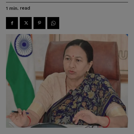
read
1
min.