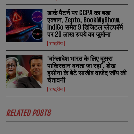
डार्क पैटर्न पर CCPA का बड़ा
एक्शन, Zepto, BookMyShow,
IndiGo समेत 9 डिजिटल प्लेटफॉर्म
पर 20 लाख रुपये का जुर्माना
N
N
a
a
राष्ट्रीय
m
m
e
e
E
E
*
*
‘बांग्लादेश भारत के लिए दूसरा
m
m
a
a
पाकिस्तान बनता जा रहा’, शेख
i
i
N
N
हसीना के बेटे साजीब वाजेद जॉय की
l
l
u
u
चेतावनी
*
*
m
m
b
b
राष्ट्रीय
SUBMIT
SUBMIT
e
e
r
r
s
s
RELATED POSTS