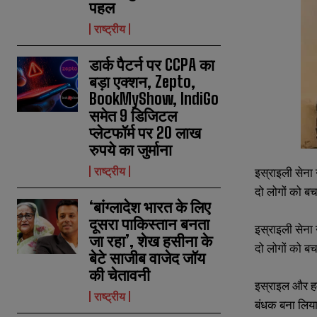
पहल
राष्ट्रीय
डार्क पैटर्न पर CCPA का
बड़ा एक्शन, Zepto,
BookMyShow, IndiGo
समेत 9 डिजिटल
प्लेटफॉर्म पर 20 लाख
रुपये का जुर्माना
राष्ट्रीय
इस्राइली सेना 
दो लोगों को बच
‘बांग्लादेश भारत के लिए
दूसरा पाकिस्तान बनता
इस्राइली सेना 
जा रहा’, शेख हसीना के
दो लोगों को बच
बेटे साजीब वाजेद जॉय
N
N
की चेतावनी
a
a
इस्राइल और हम
राष्ट्रीय
m
m
बंधक बना लिया 
e
e
E
E