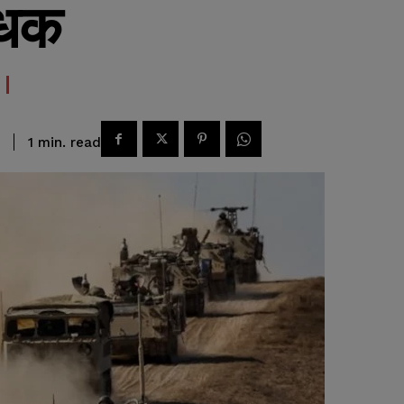
बंधक
read
1
min.