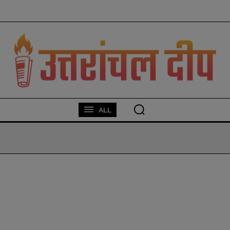
modal-check
ALL