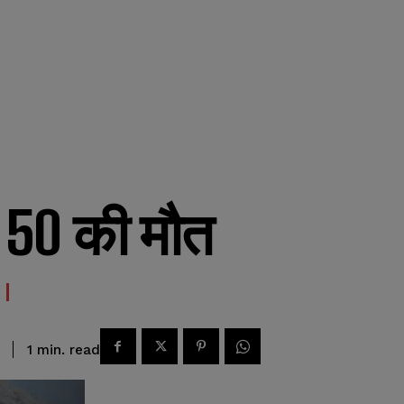
ं 50 की मौत
read
1
min.