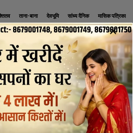
क्तितव
ताना-बाना
देवभूमि
सांध्य दैनिक
मासिक पत्रिका
ABOUT
CONTACT
PRIVACY POLICY
NEWSLETTER
CONTACT INFORMATION
uttaranchaldeep.news@gmail.com
SUBSCRIBE NOW