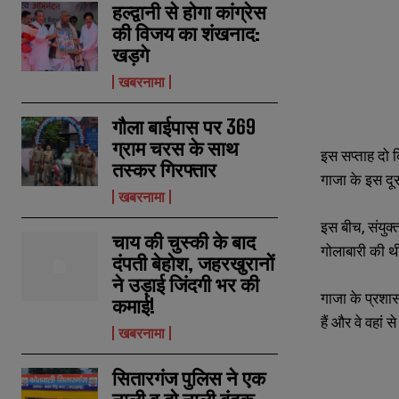
हल्द्वानी से होगा कांग्रेस
की विजय का शंखनाद:
खड़गे
खबरनामा
गौला बाईपास पर 369
ग्राम चरस के साथ
इस सप्ताह दो द
तस्कर गिरफ्तार
गाजा के इस दूस
खबरनामा
इस बीच, संयुक्
चाय की चुस्की के बाद
गोलाबारी की 
दंपती बेहोश, जहरखुरानों
ने उड़ाई जिंदगी भर की
गाजा के प्रशा
कमाई!
N
N
हैं और वे वहां
खबरनामा
a
a
m
m
e
e
E
E
सितारगंज पुलिस ने एक
*
*
m
m