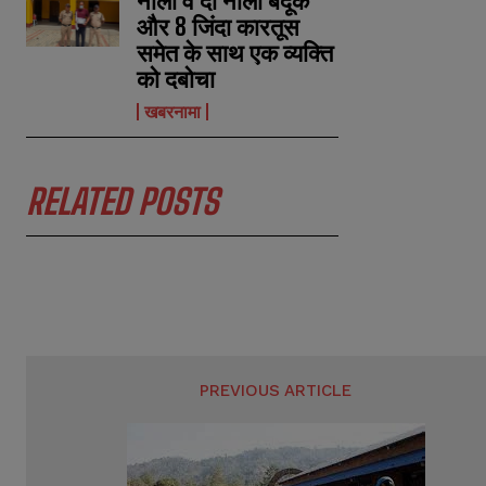
नाली व दो नाली बंदूक
a
a
और 8 जिंदा कारतूस
i
i
N
N
l
l
समेत के साथ एक व्यक्ति
u
u
*
*
m
m
को दबोचा
b
b
e
e
खबरनामा
r
r
s
s
RELATED POSTS
PREVIOUS ARTICLE