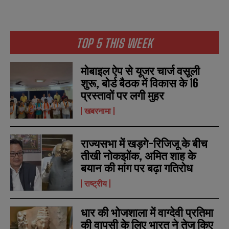
TOP 5 THIS WEEK
मोबाइल ऐप से यूजर चार्ज वसूली
शुरू, बोर्ड बैठक में विकास के 16
N
N
प्रस्तावों पर लगी मुहर
a
a
खबरनामा
m
m
e
e
E
E
*
*
m
m
राज्यसभा में खड़गे-रिजिजू के बीच
a
a
i
i
तीखी नोकझोंक, अमित शाह के
N
N
l
l
u
u
बयान की मांग पर बढ़ा गतिरोध
*
*
m
m
b
b
राष्ट्रीय
SUBMIT
SUBMIT
e
e
r
r
s
s
धार की भोजशाला में वाग्देवी प्रतिमा
की वापसी के लिए भारत ने तेज किए