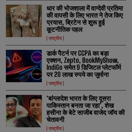
e
e
E
E
धार की भोजशाला में वाग्देवी प्रतिमा
*
*
m
m
की वापसी के लिए भारत ने तेज किए
a
a
प्रयास, ब्रिटेन से शुरू हुई
i
i
N
N
l
l
कूटनीतिक पहल
u
u
*
*
m
m
राष्ट्रीय
b
b
SUBMIT
SUBMIT
e
e
r
r
डार्क पैटर्न पर CCPA का बड़ा
s
s
एक्शन, Zepto, BookMyShow,
IndiGo समेत 9 डिजिटल प्लेटफॉर्म
पर 20 लाख रुपये का जुर्माना
राष्ट्रीय
‘बांग्लादेश भारत के लिए दूसरा
पाकिस्तान बनता जा रहा’, शेख
हसीना के बेटे साजीब वाजेद जॉय की
चेतावनी
राष्ट्रीय