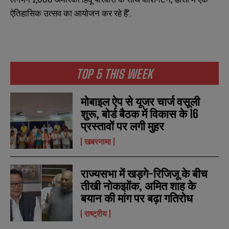
ऐतिहासिक उत्सव का आयोजन कर रहे हैं’.
TOP 5 THIS WEEK
मोबाइल ऐप से यूजर चार्ज वसूली
शुरू, बोर्ड बैठक में विकास के 16
प्रस्तावों पर लगी मुहर
खबरनामा
राज्यसभा में खड़गे-रिजिजू के बीच
तीखी नोकझोंक, अमित शाह के
बयान की मांग पर बढ़ा गतिरोध
N
N
राष्ट्रीय
a
a
m
m