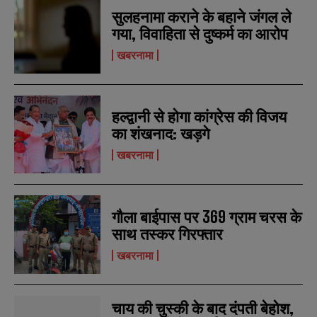
सुलहनामा कराने के बहाने जंगल ले
गया, विवाहिता से दुष्कर्म का आरोप
खबरनामा
हल्द्वानी से होगा कांग्रेस की विजय
का शंखनाद: खड़गे
खबरनामा
N
N
a
a
m
m
e
e
E
E
गौला बाईपास पर 369 ग्राम चरस के
*
*
m
m
साथ तस्कर गिरफ्तार
a
a
i
i
N
N
खबरनामा
l
l
u
u
*
*
m
m
b
b
SUBMIT
SUBMIT
e
e
चाय की चुस्की के बाद दंपती बेहोश,
r
r