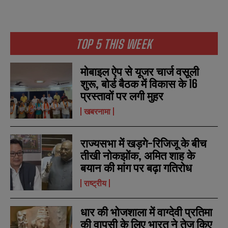
E
E
*
*
m
m
a
a
i
i
N
N
l
l
TOP 5 THIS WEEK
u
u
*
*
m
m
b
b
SUBMIT
SUBMIT
मोबाइल ऐप से यूजर चार्ज वसूली
e
e
r
r
शुरू, बोर्ड बैठक में विकास के 16
s
s
प्रस्तावों पर लगी मुहर
खबरनामा
राज्यसभा में खड़गे-रिजिजू के बीच
तीखी नोकझोंक, अमित शाह के
बयान की मांग पर बढ़ा गतिरोध
राष्ट्रीय
धार की भोजशाला में वाग्देवी प्रतिमा
की वापसी के लिए भारत ने तेज किए