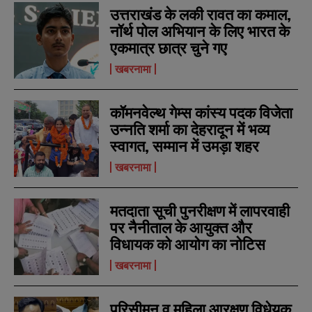
उत्तराखंड के लकी रावत का कमाल,
नॉर्थ पोल अभियान के लिए भारत के
एकमात्र छात्र चुने गए
खबरनामा
कॉमनवेल्थ गेम्स कांस्य पदक विजेता
उन्नति शर्मा का देहरादून में भव्य
N
N
a
a
स्वागत, सम्मान में उमड़ा शहर
m
m
e
e
खबरनामा
E
E
*
*
m
m
a
a
मतदाता सूची पुनरीक्षण में लापरवाही
i
i
N
N
l
l
पर नैनीताल के आयुक्त और
u
u
*
*
m
m
विधायक को आयोग का नोटिस
b
b
SUBMIT
SUBMIT
e
e
खबरनामा
r
r
s
s
परिसीमन व महिला आरक्षण विधेयक