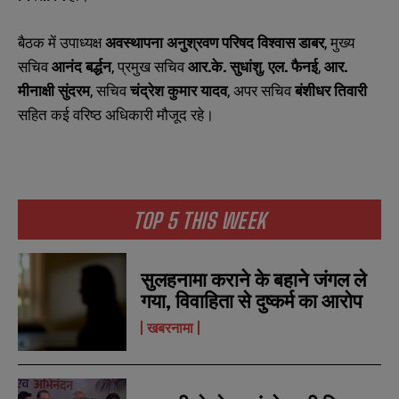
e
e
E
E
*
*
m
m
a
a
बैठक में उपाध्यक्ष
अवस्थापना अनुश्रवण परिषद विश्वास डाबर
, मुख्य
i
i
N
N
सचिव
आनंद बर्द्धन
, प्रमुख सचिव
आर.के. सुधांशु
,
एल. फैनई
,
आर.
l
l
u
u
*
*
मीनाक्षी सुंदरम
, सचिव
चंद्रेश कुमार यादव
, अपर सचिव
बंशीधर तिवारी
m
m
b
b
सहित कई वरिष्ठ अधिकारी मौजूद रहे।
SUBMIT
SUBMIT
e
e
r
r
s
s
TOP 5 THIS WEEK
सुलहनामा कराने के बहाने जंगल ले
गया, विवाहिता से दुष्कर्म का आरोप
खबरनामा