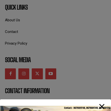
QUICK LINKS
About Us
Contact
Privacy Policy
SOCIAL MEDIA
CONTACT INFORMATION
uttaranchaldeep.news@gmail.com